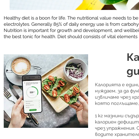
Healthy diet is a boon for life. The nutritional value needs to be
electrolytes. Generally 85% of daily energy use is from carbohy
Nutrition is important for growth and development, and wellbein
the best tonic for health. Diet should consists of vital elements l
Ка
д
Калорията е едини
нуждаем, за да фу
извличаме чрез хр
която поглъщаме, 
1 кг мазнини съдър
калориен дефицит
чрез упражнения.
водите хранителен