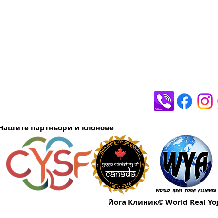
Нашите партньори и клонове
Йога Клиник© World Real Yog