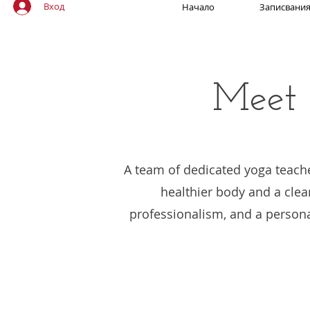
Вход
Начало
Записвани
Meet 
A team of dedicated yoga teacher
healthier body and a clea
professionalism, and a persona