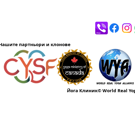
Нашите партньори и клонове
Йога Клиник© World Real Yog