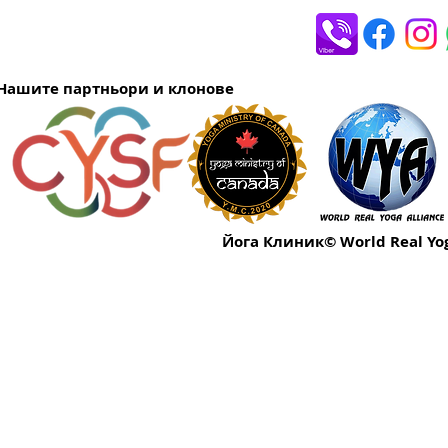
Нашите партньори и клонове
Йога Клиник© World Real Yog